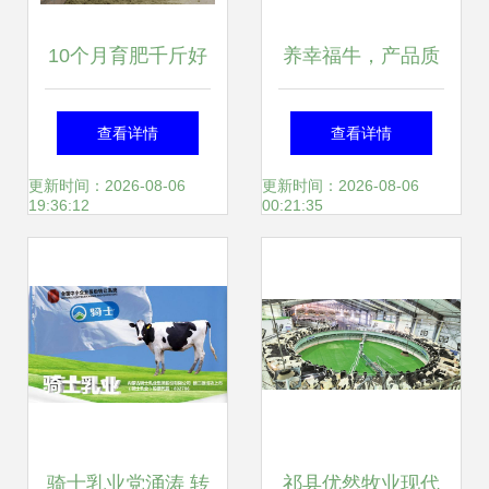
10个月育肥千斤好
养幸福牛，产品质
牛 牧业高效养殖全
奶——小兴安岭牧
查看详情
查看详情
攻略
业的匠心与自然馈
更新时间：2026-08-06
更新时间：2026-08-06
19:36:12
00:21:35
赠
骑士乳业党涌涛 转
祁县优然牧业现代