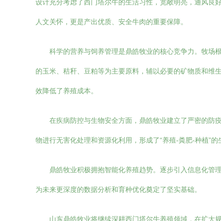
设计充分考虑了西门塔尔牛的生活习性，宽敞明亮，通风良
人文关怀，更是产出优质、安全牛肉的重要保障。
科学的营养与饲养管理是鼎皓牧业的核心竞争力。牧场根
的玉米、秸秆、豆粕等为主要原料，辅以必要的矿物质和维生
效降低了养殖成本。
在疾病防控与生物安全方面，鼎皓牧业建立了严密的防
物进行无害化处理和资源化利用，形成了“养殖-粪肥-种植
鼎皓牧业积极拥抱智能化养殖趋势。逐步引入信息化管
为未来更深度的数据分析和育种优化奠定了坚实基础。
山东鼎皓牧业将继续深耕西门塔尔牛养殖领域，在扩大规