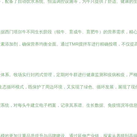
好，配备了自动饮水系统、恒温调控设施等，为牛只提供了舒适、健康的
据西门塔尔牛不同生长阶段（犊牛、育成牛、育肥牛）的营养需求，精心
素添加剂，确保营养均衡全面。通过TMR搅拌车进行精确投喂，不仅提
疫体系。牧场实行封闭式管理，定期对牛群进行健康监测和疫病检疫，严
”的生态循环模式，既保护了周边环境，又实现了绿色、循环发展，展现了现
理系统，对每头牛建立电子档案，记录其系谱、生长数据、免疫情况等信
模的更加注重品质提升与品牌建设。通过延伸产业链，探索从养殖到高端