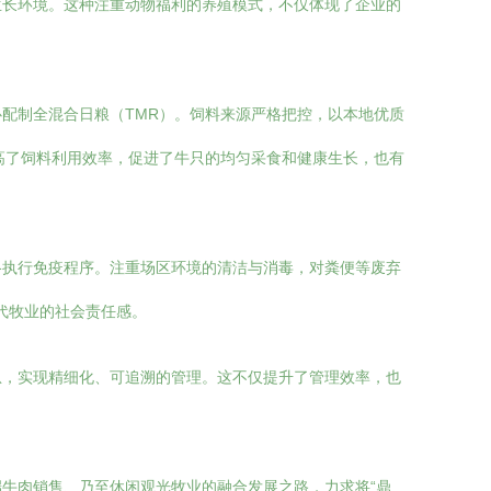
生长环境。这种注重动物福利的养殖模式，不仅体现了企业的
配制全混合日粮（TMR）。饲料来源严格把控，以本地优质
高了饲料利用效率，促进了牛只的均匀采食和健康生长，也有
格执行免疫程序。注重场区环境的清洁与消毒，对粪便等废弃
代牧业的社会责任感。
息，实现精细化、可追溯的管理。这不仅提升了管理效率，也
牛肉销售、乃至休闲观光牧业的融合发展之路，力求将“鼎