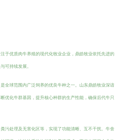
专注于优质肉牛养殖的现代化牧业企业，鼎皓牧业依托先进的
级与可持续发展。
，是全球范围内广泛饲养的优良牛种之一。山东鼎皓牧业深谙
不断优化牛群基因，提升核心种群的生产性能，确保后代牛只
、粪污处理及无害化区等，实现了功能清晰、互不干扰。牛舍