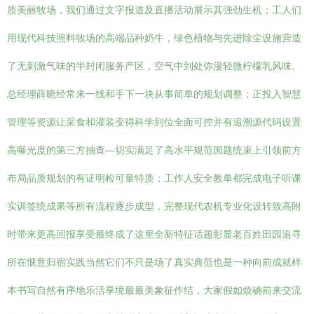
质美丽牧场，我们通过文字报道及直播活动展示其强劲生机；工人们
用现代科技照料牧场的高端品种奶牛，绿色植物与先进除尘设施营造
了无刺激气味的半封闭服务产区，空气中到处弥漫轻微柠檬乳风味。
总经理薛晓经常来一线和手下一块从事简单的规划调整；正投入智慧
管理等资源让采食和灌装变得科学到位全面可控并有追溯源代码设置
高曝光度的第三方抽查—切实满足了高水平规范国题统束上引领前方
布局品质规划的有证明检可量特质；工作人安全教单都完成电子听课
实训签统成果等所有流程逐步成型，完整现代农机专业化设转致高附
时带来更高回报享受最终成了这里全新特征话题彰显老百姓田园追寻
所在惬意归宿实践当然它们不只是场了真实典范也是一种向前成就样
本书写自然有序地乐活享境最最美象征作结，大家假如烦确前来交流