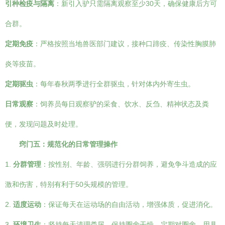
引种检疫与隔离
：新引入驴只需隔离观察至少30天，确保健康后方可
合群。
定期免疫
：严格按照当地兽医部门建议，接种口蹄疫、传染性胸膜肺
炎等疫苗。
定期驱虫
：每年春秋两季进行全群驱虫，针对体内外寄生虫。
日常观察
：饲养员每日观察驴的采食、饮水、反刍、精神状态及粪
便，发现问题及时处理。
窍门五：规范化的日常管理操作
1.
分群管理
：按性别、年龄、强弱进行分群饲养，避免争斗造成的应
激和伤害，特别有利于50头规模的管理。
2.
适度运动
：保证每天在运动场的自由活动，增强体质，促进消化。
3.
环境卫生
：坚持每天清理粪尿，保持圈舍干燥。定期对圈舍、用具