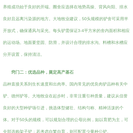
养殖成功始于良好的开端。圈舍应选择在地势高燥、背风向阳、排水
良好且远离污染源的地方。大地牧业建议，50头规模的驴舍可采用半
开放式，确保通风与采光。每头驴需保证3-4平方米的舍内面积和相应
的运动场。地面要坚固、防滑，并设计合理的排水沟。料槽和水槽应
分开设置，保持清洁。
窍门二：优选品种，奠定高产基石
品种直接关系到生长速度和出肉率。国内常见的优良肉驴品种有关中
驴、德州驴等。大地牧业在起步时，非常注重引种质量，建议从信誉
良好的大型种驴场引进，挑选体型健壮、结构匀称、精神活泼的个
体。对于50头的规模，可以规划合理的公母比例，如以育肥为主，可
全部选购架子驴；若考虑自繁自育，则可配置少量种公驴。